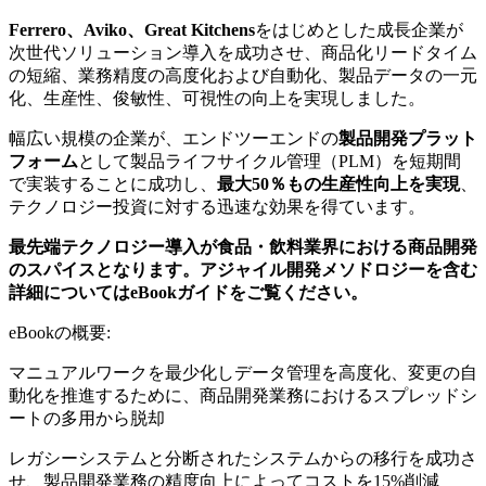
Ferrero、Aviko、Great Kitchens
をはじめとした成長企業が
次世代ソリューション導入を成功させ、商品化リードタイム
の短縮、業務精度の高度化および自動化、製品データの一元
化、生産性、俊敏性、可視性の向上を実現しました。
幅広い規模の企業が、エンドツーエンドの
製品開発プラット
フォーム
として製品ライフサイクル管理（PLM）を短期間
で実装することに成功し、
最大50％もの生産性向上を実現
、
テクノロジー投資に対する迅速な効果を得ています。
最先端テクノロジー導入が食品・飲料業界における商品開発
のスパイスとなります。アジャイル開発メソドロジーを含む
詳細についてはeBookガイドをご覧ください。
eBookの概要:
マニュアルワークを最少化しデータ管理を高度化、変更の自
動化を推進するために、商品開発業務におけるスプレッドシ
ートの多用から脱却
レガシーシステムと分断されたシステムからの移行を成功さ
せ、製品開発業務の精度向上によってコストを15%削減