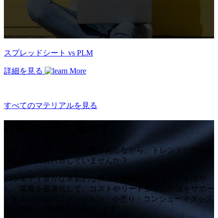
スプレッドシート vs PLM
詳細を見る
すべてのマテリアルを見る
百聞は一見に如かず
コストを管理して業務を効率化しながら、トレンドに対応す
るために四苦八苦していませんか？
バラエティ豊かな革新的な商品を開発して、ラインを増や
し、業務を最適化して、コストやリードタイム削減をサポー
トするCentricのファッション・小売り・コンシューマグッズ
用PLMを、1時間でご紹介します。