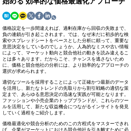
始める
効率的な価格最適化アプローチ
価格設定を一歩間違えれば、過剰在庫から回収の失敗まで、
負の連鎖が引き起こされます。では、なぜ未だに初歩的な検
索やスプレッドシートをベースとした分析に頼って、重要な
意思決定をしているのでしょうか。人為的なミスや古い情報
によって、マーケット動向と競合他社の動きを読み違えるこ
とは多々あります。だからこそ、チャンスを逃さないため
に、価格と競合他社の分析には、より効率的なアプローチの
選択が求められます。
適切なツールを採用することによって正確かつ最新のデータ
を活用し、新たなトレンドの先取りから割引戦略の適切な策
定まで、あらゆる意思決定の迅速な実践が可能となります。
ファッションや小売企業のトップブランドが、これらのツー
ルを活用して、新たな収益機会につながるインサイトを発見
していく過程をご紹介します。
価格最適化や競合分析のためのこの方程式をマスターできれ
ば、企業がマーケットにおける競合他社を引き離すために必