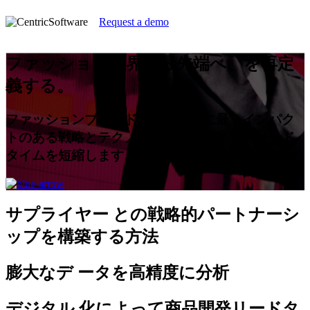
Request a demo
ファッション業界の最先端へ、を再定
義する。
ファッションブランドや小売企業に最もインパク
トのある戦略とテクノロジーが、商品化のリード
タイムを短縮します。
サプライヤー
との戦略的パートナーシ
ップを構築する方法
膨大なデ
ータを高精度に分析
デジタル
化によって商品開発リードタ