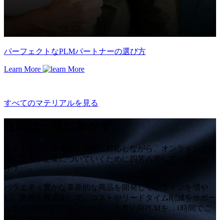
パーフェクトなPLMパートナーの選び方
Learn More
すべてのマテリアルを見る
百聞は一見に如かず
目まぐるしく変化する状況に対応しながら、オンラインで活
躍する大手企業についていくために四苦八苦していません
か？
バラエティ豊かな革新的な商品を開発して、ラインを増や
し、業務を最適化して、コストやリードタイム削減をサポー
トするCentricのファッション・小売り用PLMを、1時間でご
紹介します。