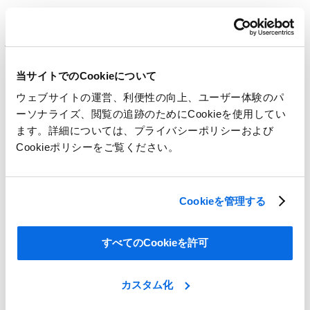
その他のCentric PLMのホワイトペー
パーもあわせてご覧ください！
当サイトでのCookieについて
ウェブサイトの運営、利便性の向上、ユーザー体験のパ
すべてのマテリアルを見る
ーソナライズ、閲覧の追跡のためにCookieを使用してい
ます。詳細については、プライバシーポリシーおよび
百聞は一見に如かず
Cookieポリシーをご覧ください。
コストを管理して業務を効率化しながら、トレンドに対応す
るために四苦八苦していませんか？
Cookieを管理する
バラエティ豊かな革新的な商品を開発して、ラインを増や
し、業務を最適化して、コストやリードタイム削減をサポー
トするCentricのファッション・小売り・コンシューマグッズ
すべてのCookieを許可
用PLMを、1時間でご紹介します。
カスタム化