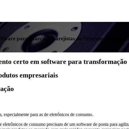
tware para Marcas e Varejistas de Produtos Eletrônic
ento certo em software para transformação 
odutos empresariais
vação
, especialmente para as de eletrônicos de consumo.
de eletrônicos de consumo precisam de um software de ponta para agiliz