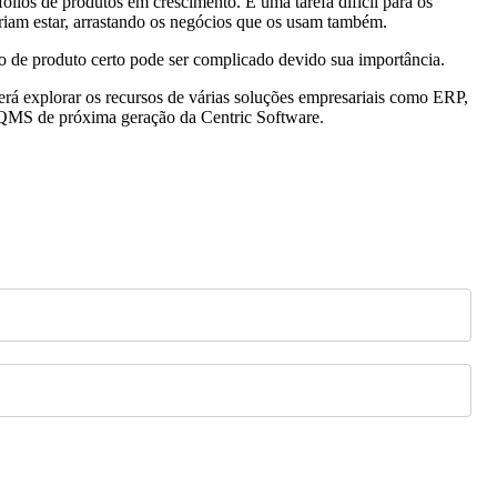
ólios de produtos em crescimento. É uma tarefa difícil para os
eriam estar, arrastando os negócios que os usam também.
to de produto certo pode ser complicado devido sua importância.
erá explorar os recursos de várias soluções empresariais como ERP,
 QMS de próxima geração da Centric Software.