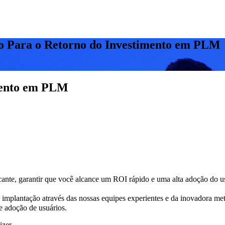
o Para o Retorno do Investimento em PLM
imento em PLM
bricante, garantir que você alcance um ROI rápido e uma alta adoção do
implantação através das nossas equipes experientes e da inovadora me
e adoção de usuários.
izer.