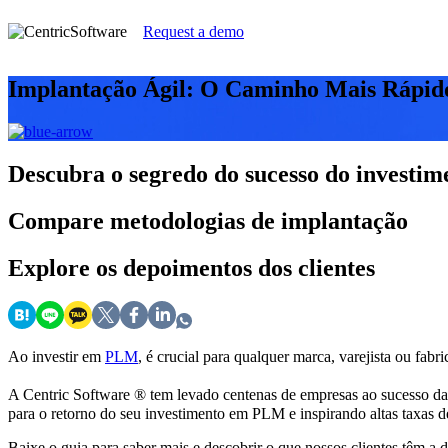
Request a demo
Implantação Ágil: O Caminho Mais Rápid
Descubra
o segredo do sucesso do invest
Compare
metodologias de implantação
Explore
os depoimentos dos clientes
Ao investir em
PLM
, é crucial para qualquer marca, varejista ou fa
A Centric Software ® tem levado centenas de empresas ao sucesso da 
para o retorno do seu investimento em PLM e inspirando altas taxas d
Baixe o guia para saber mais e descobrir o que nossos clientes têm a d