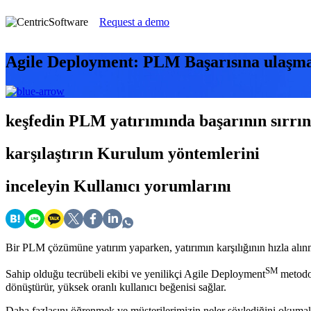
Request a demo
Agile Deployment: PLM Başarısına ulaşman
keşfedin
PLM yatırımında başarının sırrın
karşılaştırın
Kurulum yöntemlerini
inceleyin
Kullanıcı yorumlarını
Bir PLM çözümüne yatırım yaparken, yatırımın karşılığının hızla alınma
SM
Sahip olduğu tecrübeli ekibi ve yenilikçi Agile Deployment
metodo
dönüştürür, yüksek oranlı kullanıcı beğenisi sağlar.
Daha fazlasını öğrenmek ve müşterilerimizin neler söylediğini okumak