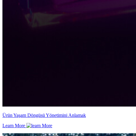
Ürün Yaşam Döngüsü Yönetimini Anlamak
Learn More