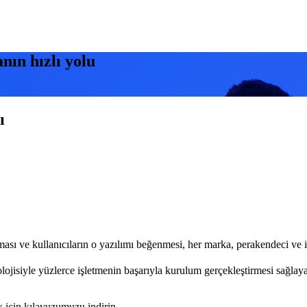
ın hızlı yolu
ı
sı ve kullanıcıların o yazılımı beğenmesi, her marka, perakendeci ve ima
lojisiyle yüzlerce işletmenin başarıyla kurulum gerçekleştirmesi sağla
 için kılavuzumuzu indirin.