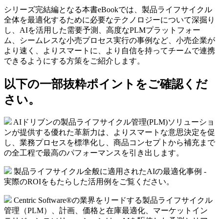
シリーズ完結編となる本書eBookでは、製品ライフサイクル
全体を最適化するために必要なテクノロジーについて深掘り
し、AIを活用した需要予測、高度なPLMプラットフォー
ム、シームレスな小売プロセス実行の事例など、小売企業が
より速く、よりスマートに、より自信を持ってチームで連携
できるようにする方策をご紹介します。
以下の一部抜粋ポイントをご確認くだ
さい。
AIドリブンの製品ライフサイクル管理(PLM)ソリューショ
ンが提供する優れた革新力は、よりスマートな意思決定を促
し、業務プロセスを標準化し、商品コンセプトから補充まで
の全工程で最高のパフォーマンスを引き出します。
製品ライフサイクル全般に適用されたAIの最適化事例 -
実際のROIをもたらした活用例をご覧ください。
Centric Software®の業界をリードする製品ライフサイクル
管理（PLM）、計画、価格と在庫最適化、マーケットイン