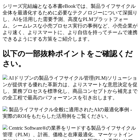
シリーズ完結編となる本書eBookでは、製品ライフサイクル
全体を最適化するために必要なテクノロジーについて深掘り
し、AIを活用した需要予測、高度なPLMプラットフォー
ム、シームレスな小売プロセス実行の事例など、小売企業が
より速く、よりスマートに、より自信を持ってチームで連携
できるようにする方策をご紹介します。
以下の一部抜粋ポイントをご確認くだ
さい。
AIドリブンの製品ライフサイクル管理(PLM)ソリューショ
ンが提供する優れた革新力は、よりスマートな意思決定を促
し、業務プロセスを標準化し、商品コンセプトから補充まで
の全工程で最高のパフォーマンスを引き出します。
製品ライフサイクル全般に適用されたAIの最適化事例 -
実際のROIをもたらした活用例をご覧ください。
Centric Software®の業界をリードする製品ライフサイクル
管理（PLM）、計画、価格と在庫最適化、マーケットイン