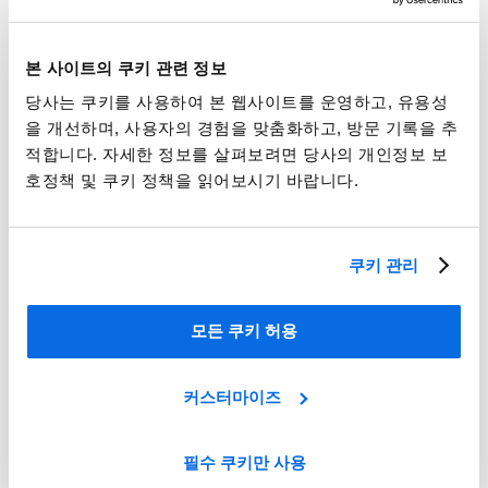
모든 학습 툴 보기
본 사이트의 쿠키 관련 정보
눈으로 직접 확인하세요
당사는 쿠키를 사용하여 본 웹사이트를 운영하고, 유용성
멀티 카테고리 리테일 비즈니스의 운영에 있어 경쟁을 따라가
을 개선하며, 사용자의 경험을 맞춤화하고, 방문 기록을 추
는 동시에 원가를 통제하고 시간을 절약하는 데 어려움을 겪고
적합니다. 자세한 정보를 살펴보려면 당사의 개인정보 보
계십니까?
호정책 및 쿠키 정책을 읽어보시기 바랍니다.
단 60분만 투자하십시오! 제품 혁신을 촉진하고, 공급업체 협
력 및 제품 공동 생산성 개선, 지역 제품 규정 준수 및 품질 보
장과 제품 개발 시간 단축을 지원하는 Centric의 정교하면서도
쿠키 관리
즉시 사용 가능한 리테일 PLM 소프트웨어를 직접 확인하실
수 있습니다.
모든 쿠키 허용
커스터마이즈
필수 쿠키만 사용