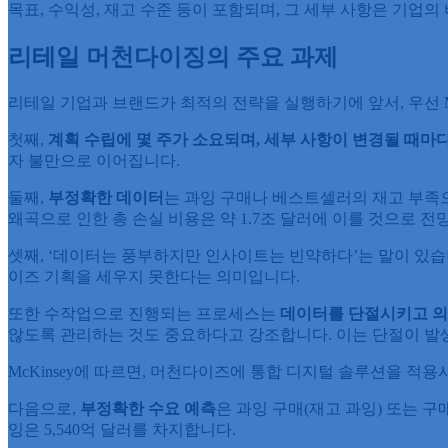
목표, 수익성, 재고 수준 등이 포함되며, 그 세부 사항은 기업의
리테일 머천다이징의 주요 과제
리테일 기업과 브랜드가 최적의 전략을 실행하기에 앞서, 우선 
첫째,
계획
수립에
몇
주가
소요되며
,
세부
사항이
변경될
때마
자 불만으로 이어집니다.
둘째,
부정확한
데이터
는 과잉 구매나 베스트셀러의 재고 부족으
왜곡으로 인한 총 손실 비용은 약 1.7조 달러에 이를 것으로 
셋째, ‘데이터는 풍부하지만 인사이트는 빈약하다’는 말이 있습
이즈 기획을 세우지 못한다는 의미입니다.
또한 수작업으로 진행되는 프로세스는
데이터를
단절시키고
의
않도록 관리하는 것도 중요하다고 강조합니다. 이는 단절이 발생
McKinsey에 따르면, 머천다이즈에 통합 디지털 솔루션을 적용
다음으로,
부정확한
수요
예측
은 과잉 구매(재고 과잉) 또는 구매
잉은 5,540억 달러를 차지합니다.