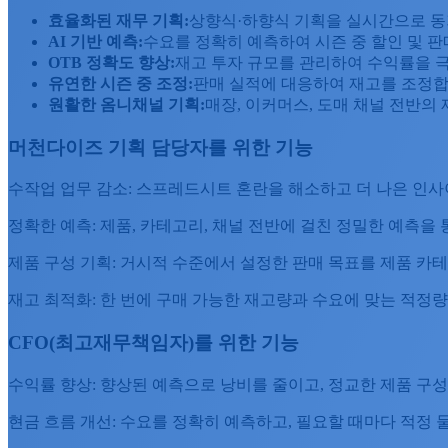
효율화된
재무
기획
:
상향식·하향식 기획을 실시간으로 동
AI
기반
예측
:
수요를 정확히 예측하여 시즌 중 할인 및 판
OTB
정확도
향상
:
재고 투자 규모를 관리하여 수익률을 
유연한
시즌
중
조정
:
판매 실적에 대응하여 재고를 조정
원활한
옴니채널
기획
:
매장, 이커머스, 도매 채널 전반의
머천다이즈 기획 담당자를 위한 기능
수작업 업무 감소: 스프레드시트 혼란을 해소하고 더 나은 인
정확한 예측: 제품, 카테고리, 채널 전반에 걸친 정밀한 예측을
제품 구성 기획: 거시적 수준에서 설정한 판매 목표를 제품 카
재고 최적화: 한 번에 구매 가능한 재고량과 수요에 맞는 적정
CFO(최고재무책임자)를 위한 기능
수익률 향상: 향상된 예측으로 낭비를 줄이고, 정교한 제품 구
현금 흐름 개선: 수요를 정확히 예측하고, 필요할 때마다 적정