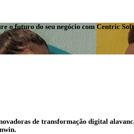
re o futuro do seu negócio com Centric Sof
inovadoras de transformação digital alava
nwin.