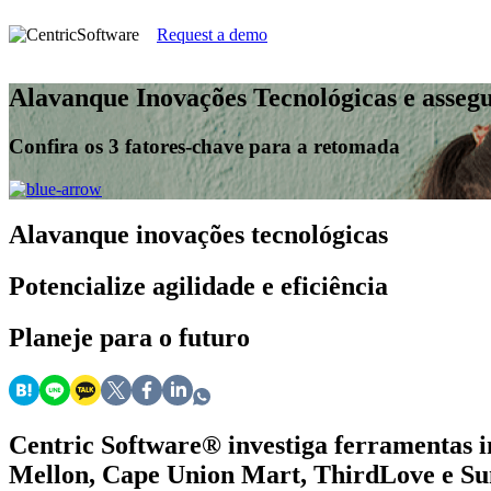
Request a demo
Alavanque Inovações Tecnológicas e assegu
Confira os 3 fatores-chave para a retomada
Alavanque
inovações tecnológicas
Potencialize
agilidade e eficiência
Planeje
para o futuro
Centric Software
®
investiga ferramentas 
Mellon, Cape Union Mart, ThirdLove e Su