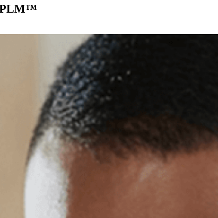
c PLM™️