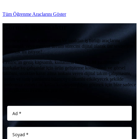
Tüm Öğrenme Araçlarını Göster
Görmek inanmaktır
İşletmeleriniz son teknolojileri ve uzaktan iş birliği araçlarını
uygulamak veya mevcut üretim sürecini dijital olarak üst seviyelere
çıkarmak mı istiyor?
Centric’in geniş kapsamlı, kullanıma hazır PLM yazılımının
markalar ve çalışanlar için ürün geliştirme kontrolünü ve görsel
takibini, uzaktan karar alma imkanı veren dijital takım çalışmasını,
üretim ve satış planlarını bilançoyu olumlu etkileyecek şekilde
modernize etmeyi ne kadar kolaylaştırdığını görmek için bize sadece
60 dakikanızı ayırmanız yeterli.