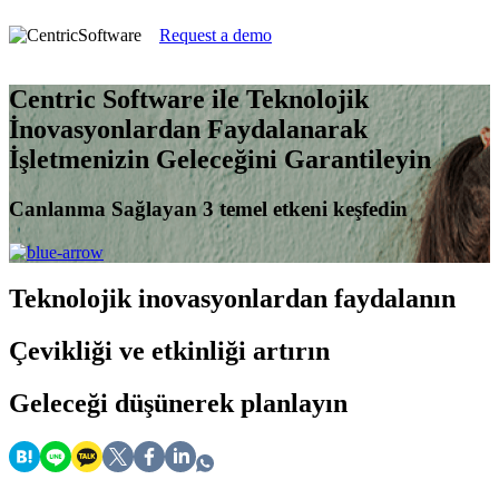
Request a demo
Centric Software ile Teknolojik
İnovasyonlardan Faydalanarak
İşletmenizin Geleceğini Garantileyin
Canlanma Sağlayan 3 temel etkeni keşfedin
Teknolojik inovasyonlardan
faydalanın
Çevikliği ve etkinliği
artırın
Geleceği düşünerek
planlayın