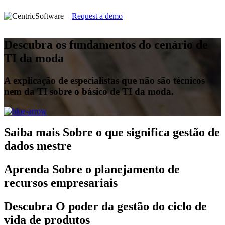
Request a demo
Descubra os fundamentos do cenário de
TI da moda
A explicação de especialistas que não são técnicos
nem da TI sobre o básico de TI da moda.
Saiba mais
Sobre o que significa gestão de
dados mestre
Aprenda
Sobre o planejamento de
recursos empresariais
Descubra
O poder da gestão do ciclo de
vida de produtos