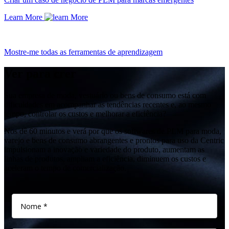
Learn More
Mostre-me todas as ferramentas de aprendizagem
Ver para crer
Sua empresa de moda, vestuário ou bens de consumo está com
dificuldades em acompanhar as tendências recentes e, ao mesmo
tempo, controlar os custos e melhorar a eficiência?
Nos dê 60 minutos e verá por que os softwares de PLM para moda,
varejo e bens de consumo abrangentes e prontos para uso da Centric
impulsionam a inovação e variedade do produto, aumentam as
linhas de produtos, ampliam a eficiência, diminuem os custos e
aceleram o tempo de comercialização.