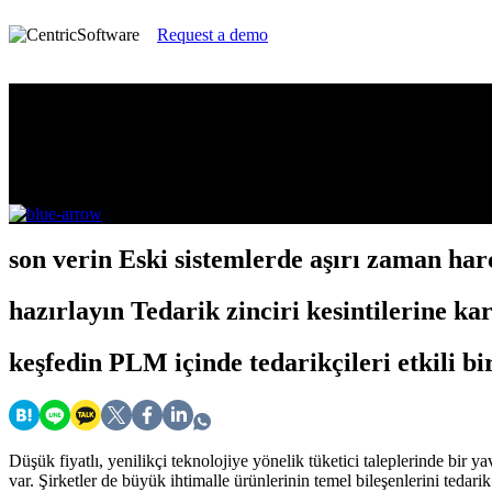
Request a demo
Tedarikçi Yönetimi Zorluklarıyla Mücade
Tüketici Elektroniği Sektörünün
Karşılaştığı Temel Zorluklar
son verin
Eski sistemlerde aşırı zaman ha
hazırlayın
Tedarik zinciri kesintilerine kar
keşfedin
PLM içinde tedarikçileri etkili bir
Düşük fiyatlı, yenilikçi teknolojiye yönelik tüketici taleplerinde bi
var. Şirketler de büyük ihtimalle ürünlerinin temel bileşenlerini ted