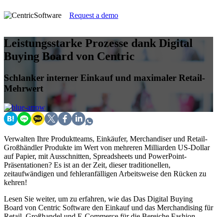
Request a demo
Leistungsstarke Prozesse dank Digital
Buying Board von Centric
Schlanker interner Einkauf und maximaler Retail-
Mehrwert
Verwalten Ihre Produktteams, Einkäufer, Merchandiser und Retail-
Großhändler Produkte im Wert von mehreren Milliarden US-Dollar
auf Papier, mit Ausschnitten, Spreadsheets und PowerPoint-
Präsentationen? Es ist an der Zeit, dieser traditionellen,
zeitaufwändigen und fehleranfälligen Arbeitsweise den Rücken zu
kehren!
Lesen Sie weiter, um zu erfahren, wie das Das Digital Buying
Board von Centric Software den Einkauf und das Merchandising für
Retail, Großhandel und E-Commerce für die Bereiche Fashion,