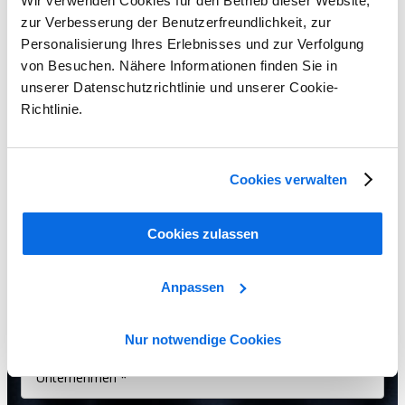
Show Me All Learning Tools
Wir verwenden Cookies für den Betrieb dieser Website,
zur Verbesserung der Benutzerfreundlichkeit, zur
Seeing is believing!
Personalisierung Ihres Erlebnisses und zur Verfolgung
von Besuchen. Nähere Informationen finden Sie in
If your PLM software isn’t easy to use your teams won’t use it, so
unserer Datenschutzrichtlinie und unserer Cookie-
your company won’t reap the benefits. Give us 60 minutes and
Richtlinie.
you’ll see why Centric comprehensive, out-of the box system is the
easiest-to-use PLM software platform on the market.
Cookies verwalten
Cookies zulassen
Anpassen
Nur notwendige Cookies