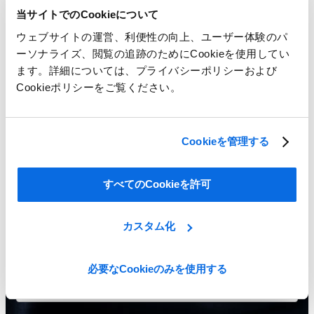
当サイトでのCookieについて
ウェブサイトの運営、利便性の向上、ユーザー体験のパ
Show Me All Learning Tools
ーソナライズ、閲覧の追跡のためにCookieを使用してい
Seeing is believing!
ます。詳細については、プライバシーポリシーおよび
Cookieポリシーをご覧ください。
If your PLM software isn’t easy to use your teams won’t use it, so
your company won’t reap the benefits. Give us 60 minutes and
you’ll see why Centric comprehensive, out-of the box system is the
easiest-to-use PLM software platform on the market.
Cookieを管理する
すべてのCookieを許可
カスタム化
必要なCookieのみを使用する