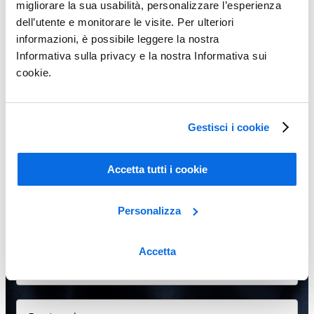
Seeing is believing!
migliorare la sua usabilità, personalizzare l’esperienza
dell’utente e monitorare le visite. Per ulteriori
If your PLM software isn’t easy to use your teams won’t use it, so
informazioni, è possibile leggere la nostra
your company won’t reap the benefits. Give us 60 minutes and
Informativa sulla privacy e la nostra Informativa sui
you’ll see why Centric comprehensive, out-of the box system is the
cookie.
easiest-to-use PLM software platform on the market.
Gestisci i cookie
Accetta tutti i cookie
Personalizza
Accetta