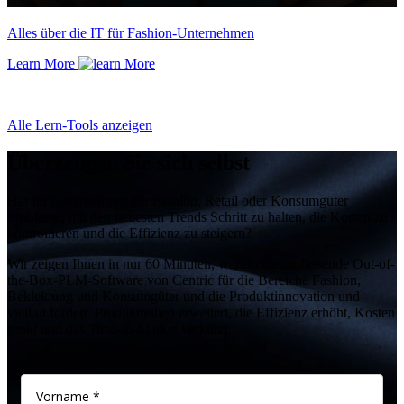
Alles über die IT für Fashion-Unternehmen
Learn More
Alle Lern-Tools anzeigen
Überzeugen Sie sich selbst
Hat Ihr Unternehmen für Fashion, Retail oder Konsumgüter
Probleme, mit den neuesten Trends Schritt zu halten, die Kosten zu
kontrollieren und die Effizienz zu steigern?
Wir zeigen Ihnen in nur 60 Minuten, warum die umfassende Out-of-
the-Box-PLM-Software von Centric für die Bereiche Fashion,
Bekleidung und Konsumgüter und die Produktinnovation und -
vielfalt fördert, Produktreihen erweitert, die Effizienz erhöht, Kosten
senkt und das Time-to-Market verkürzt.