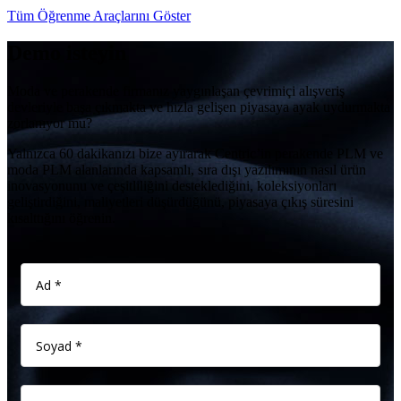
Tüm Öğrenme Araçlarını Göster
Demo isteyin
Moda ve perakende firmanız yaygınlaşan çevrimiçi alışveriş
devleriyle başa çıkmakta ve hızla gelişen piyasaya ayak uydurmakta
zorlanıyor mu?
Yalnızca 60 dakikanızı bize ayırarak Centric’in perakende PLM ve
moda PLM alanlarında kapsamlı, sıra dışı yazılımının nasıl ürün
inovasyonunu ve çeşitliliğini desteklediğini, koleksiyonları
geliştirdiğini, maliyetleri düşürdüğünü, piyasaya çıkış süresini
kısalttığını öğrenin.