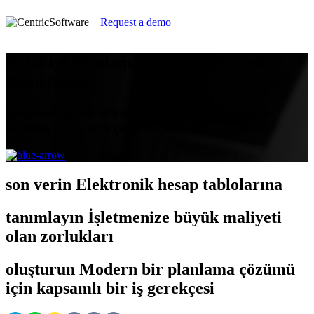
Request a demo
Daha İyi Planlama İçin İş Gerekçesi
Hazırlamak
İşletmenizin bir adım önde olması için gereken
modern uçtan uca çözümü keşfedin
son verin
Elektronik hesap tablolarına
tanımlayın
İşletmenize büyük maliyeti
olan zorlukları
oluşturun
Modern bir planlama çözümü
için kapsamlı bir iş gerekçesi