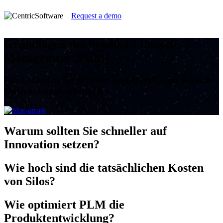
Request a demo
Grundlagen des Product Lifecycle
Management (PLM)
Ein Leitfaden für Marken und Händler im Bereich
Unterhaltungselektronik
Warum
sollten Sie schneller auf
Innovation setzen?
Wie hoch
sind die tatsächlichen Kosten
von Silos?
Wie
optimiert PLM die
Produktentwicklung?