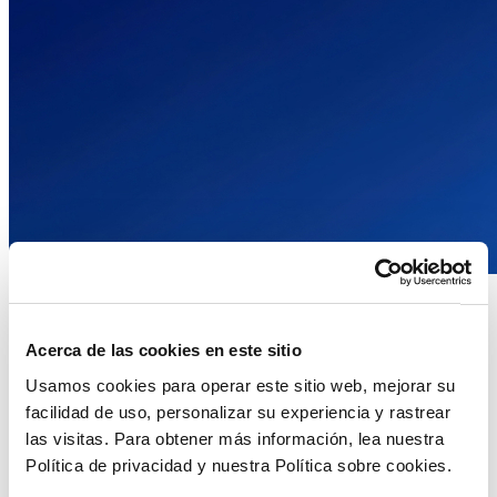
Whitepaper
How AI Is Boosting Innovation, Driving Productivity and Saving
Acerca de las cookies en este sitio
Time in Fashion and Retail
Usamos cookies para operar este sitio web, mejorar su
Leer más
facilidad de uso, personalizar su experiencia y rastrear
las visitas. Para obtener más información, lea nuestra
Política de privacidad y nuestra Política sobre cookies.