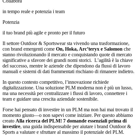
Collabora
in tempo reale e potenzia i team
Potenzia
il tuo brand più agile e pronto per il futuro
Il settore Outdoor & Sportswear sta vivendo una trasformazione,
con brand emergenti come
On, Hoka, Arc’teryx e Salomon
che
stanno rivoluzionando il mercato e conquistando quote di mercato
significative a sfavore dei grandi nomi storici. L’agilità è la chiave
del successo, mentre le aziende che dipendono da flussi di lavoro
manuali e sistemi di dati frammentati rischiano di rimanere indietro.
In questo contesto competitivo, l’innovazione richiede
digitalizzazione. Una soluzione PLM moderna non è più un lusso,
ma una necessità per centralizzare i flussi di lavoro, connettere i
team e guidare una crescita aziendale sostenibile.
Forse hai pensato di investire in un PLM ma non hai mai trovato il
momento giusto—o non sapevi come iniziare. Per questo abbiamo
creato
Alla ricerca del PLM! 7 domande essenziali prima di
investire
, una guida indispensabile per aiutare i brand Outdoor &
Sports a valutare e sfruttare al massimo il potenziale del PLM.