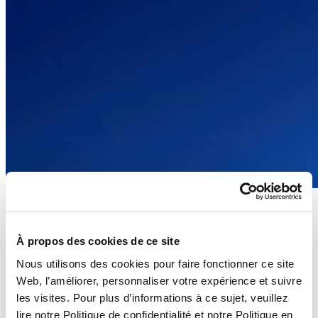
Whitepaper
Comment l’IA Stimule l’Innovation, Booste la Productivité et Fait
À propos des cookies de ce site
Gagner du Temps dans la Mode et le Retail
Nous utilisons des cookies pour faire fonctionner ce site
Lire la suite
Web, l’améliorer, personnaliser votre expérience et suivre
les visites. Pour plus d’informations à ce sujet, veuillez
lire notre Politique de confidentialité et notre Politique en