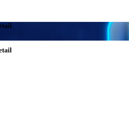
etail
etail