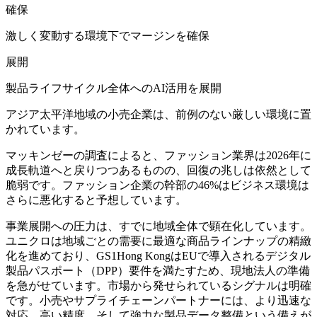
確保
激しく変動する環境下でマージンを確保
展開
製品ライフサイクル全体へのAI活用を展開
アジア太平洋地域の小売企業は、前例のない厳しい環境に置
かれています。
マッキンゼーの調査によると、ファッション業界は2026年に
成長軌道へと戻りつつあるものの、回復の兆しは依然として
脆弱です。ファッション企業の幹部の46%はビジネス環境は
さらに悪化すると予想しています。
事業展開への圧力は、すでに地域全体で顕在化しています。
ユニクロは地域ごとの需要に最適な商品ラインナップの精緻
化を進めており、GS1Hong KongはEUで導入されるデジタル
製品パスポート（DPP）要件を満たすため、現地法人の準備
を急がせています。市場から発せられているシグナルは明確
です。小売やサプライチェーンパートナーには、より迅速な
対応、高い精度、そして強力な製品データ整備という備えが