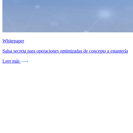
Whitepaper
Salsa secreta para operaciones optimizadas de concepto a estantería
Leer más