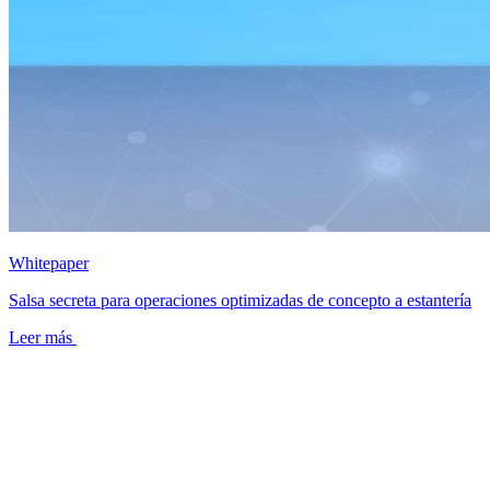
Whitepaper
Salsa secreta para operaciones optimizadas de concepto a estantería
Leer más