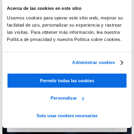
Ver para creer
Acerca de las cookies en este sitio
Usamos cookies para operar este sitio web, mejorar su
¿Tu empresa de moda o venta minorista tiene dificultades para
facilidad de uso, personalizar su experiencia y rastrear
alcanzar los objetivos de transformación digital y mantenerse al día
en un mercado de rápida evolución?
las visitas. Para obtener más información, lea nuestra
Política de privacidad y nuestra Política sobre cookies.
Danos 60 minutos y verás por qué el completo software
preconfigurado de PLM para minoristas y empresa de moda de
Centric impulsa la innovación y la variedad de productos, aumenta
las líneas de productos, dispara la eficiencia, reduce los costes y
acelera el tiempo de lanzamiento al mercado.
Administrar cookies
Permitir todas las cookies
Personalizar
Solo usar cookies necesarias