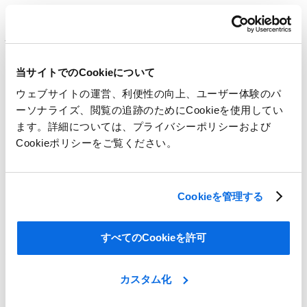
その他のCentric PLMのホワイトペー
パーもあわせてご覧ください！
当サイトでのCookieについて
ウェブサイトの運営、利便性の向上、ユーザー体験のパ
すべてのマテリアルを見る
ーソナライズ、閲覧の追跡のためにCookieを使用してい
ます。詳細については、プライバシーポリシーおよび
百聞は一見に如かず
Cookieポリシーをご覧ください。
コストを管理して業務を効率化しながら、トレンドに対応す
るために四苦八苦していませんか？
Cookieを管理する
バラエティ豊かな革新的な商品を開発して、ラインを増や
し、業務を最適化して、コストやリードタイム削減をサポー
トするCentricのファッション・小売り用PLMを、1時間でご
すべてのCookieを許可
紹介します。
カスタム化