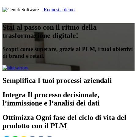
Request a demo
Stai al passo con il ritmo della
trasformazione digitale!
Scopri come superare, grazie al PLM, i tuoi obiettivi
di brand e retail.
Semplifica
I tuoi processi aziendali
Integra
Il processo decisionale,
l’immissione e l’analisi dei dati
Ottimizza
Ogni fase del ciclo di vita del
prodotto con il PLM