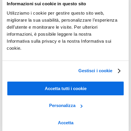
Informazioni sui cookie in questo sito
Vedere per credere
Utilizziamo i cookie per gestire questo sito web,
migliorare la sua usabilità, personalizzare l’esperienza
La tua azienda nel settore moda o retail ha difficoltà a realizzare gli
dell’utente e monitorare le visite. Per ulteriori
obiettivi di trasformazione digitale e a stare al passo con un mercato
informazioni, è possibile leggere la nostra
in rapida evoluzione?
Informativa sulla privacy e la nostra Informativa sui
Concedici 60 minuti e scoprirai perché i software PLM per il retail e
cookie.
PLM per la moda, completi e pronti all’uso, di Centric, promuovono
l’innovazione e la varietà dei prodotti, incrementano le linee di
prodotti, aumentano l’efficienza, riducono i costi e accelerano il time
to market.
Gestisci i cookie
Accetta tutti i cookie
Personalizza
Accetta