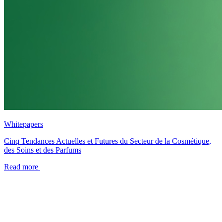
Whitepapers
Cinq Tendances Actuelles et Futures du Secteur de la Cosmétique,
des Soins et des Parfums
Read more