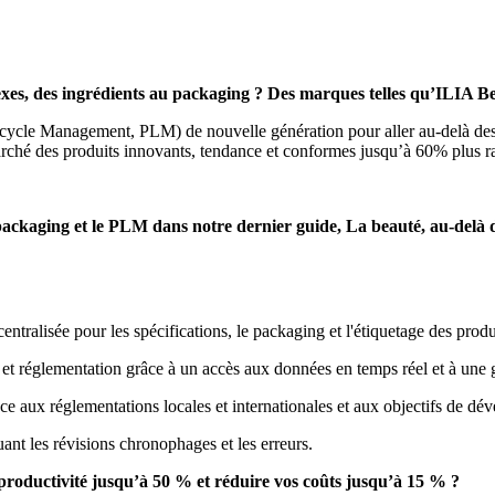
mplexes, des ingrédients au packaging ? Des marques telles qu’ILI
cycle Management, PLM) de nouvelle génération pour aller au-delà des s
marché des produits innovants, tendance et conformes jusqu’à 60% plus 
ackaging et le PLM dans notre dernier guide, La beauté, au-delà de l
ntralisée pour les spécifications, le packaging et l'étiquetage des produ
t réglementation grâce à un accès aux données en temps réel et à une ge
ce aux réglementations locales et internationales et aux objectifs de d
nt les révisions chronophages et les erreurs.
 productivité jusqu’à 50 % et réduire vos coûts jusqu’à 15 % ?