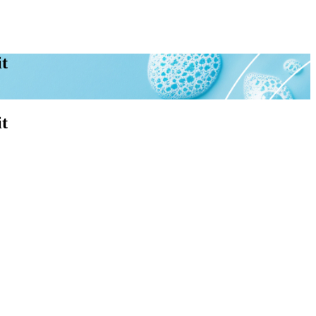
it
it