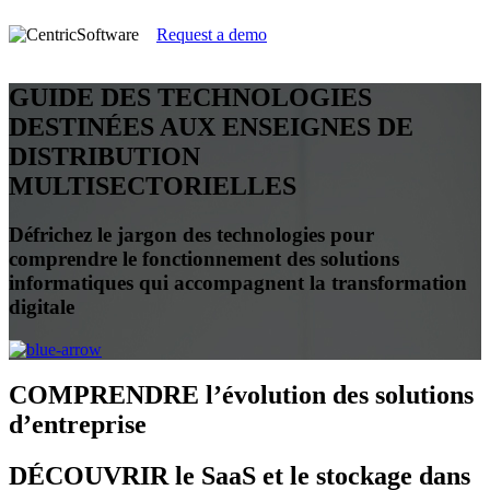
Request a demo
GUIDE DES TECHNOLOGIES
DESTINÉES AUX ENSEIGNES DE
DISTRIBUTION
MULTISECTORIELLES
Défrichez le jargon des technologies pour
comprendre le fonctionnement des solutions
informatiques qui accompagnent la transformation
digitale
COMPRENDRE
l’évolution des solutions
d’entreprise
DÉCOUVRIR
le SaaS et le stockage dans