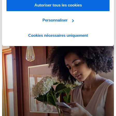
Autoriser tous les cookies
GUIDE DES TECHNOLOGIES DESTINÉES AUX
ENSEIGNES DE DISTRIBUTION MULTISECTORIELLES
Learn More
Personnaliser
Cookies nécessaires uniquement