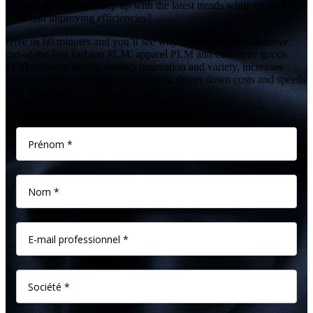
manage growth and keep up with the latest trends while controlling
costs and improving efficiencies?
Give us 60 minutes and you’ll see why Centric’s comprehensive,
out-of-the-box fashion PLM, apparel PLM and consumer goods
PLM software boosts product innovation and variety, increases
product lines, supercharges efficiency, drives down costs and speeds
time to market.