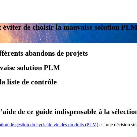
éviter de choisir la mauvaise solution PL
ifférents abandons de projets
vaise solution PLM
la liste de contrôle
’aide de ce guide indispensable à la sélect
ution de gestion du cycle de vie des produits (PLM)
est une décision str