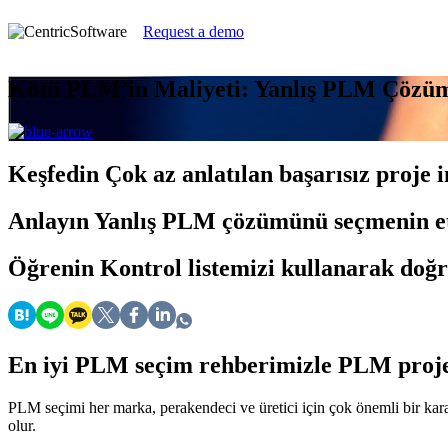
Request a demo
Kötü PLM’in Maliyeti: Yanlış PLM Çözüm
Keşfedin
Çok az anlatılan başarısız proje 
Anlayın
Yanlış PLM çözümünü seçmenin et
Öğrenin
Kontrol listemizi kullanarak doğr
En iyi PLM seçim rehberimizle PLM projen
PLM seçimi her marka, perakendeci ve üretici için çok önemli bir ka
olur.