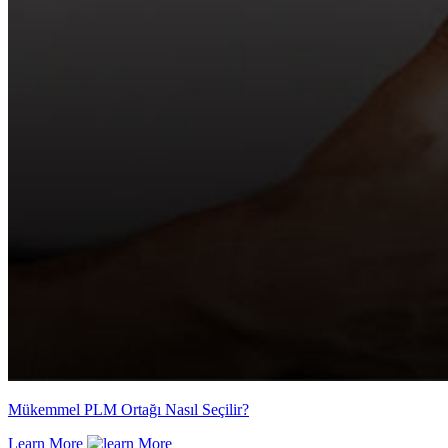
Mükemmel PLM Ortağı Nasıl Seçilir?
Learn More