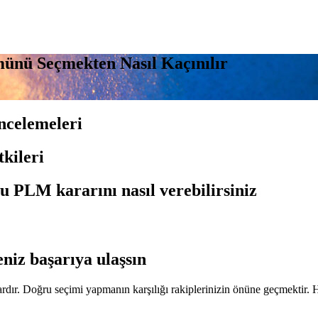
ünü Seçmekten Nasıl Kaçınılır
incelemeleri
kileri
u PLM kararını nasıl verebilirsiniz
iz başarıya ulaşsın
rardır. Doğru seçimi yapmanın karşılığı rakiplerinizin önüne geçmekti