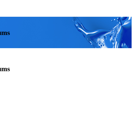
fums
fums