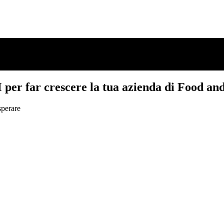
per far crescere la tua azienda di Food an
sperare
per far crescere la tua azienda di Food an
sperare