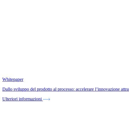
Whitepaper
Dallo sviluppo del prodotto al processo: accelerare l’innovazione att
Ulteriori informazioni