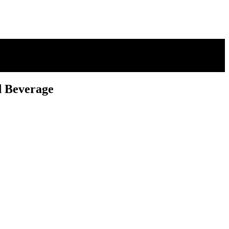
d Beverage
d Beverage