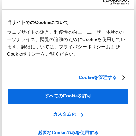
当サイトでのCookieについて
すべてのマテリアルを見る
ウェブサイトの運営、利便性の向上、ユーザー体験のパ
ーソナライズ、閲覧の追跡のためにCookieを使用してい
百聞は一見に如かず
ます。詳細については、プライバシーポリシーおよび
Cookieポリシーをご覧ください。
リモートでの協業をサポートする最新のシステムを活用し
て、プロセスを改善したいと思いませんか？
状況を見える化して、プロセスを最適化し、商品開発を適切
Cookieを管理する
にコントロールして、リモートでの意思決定を可能すること
で、売上のアップや競争力の強化をサポートするCentricの
PLMソリューションを、1時間でご紹介します。
すべてのCookieを許可
カスタム化
必要なCookieのみを使用する