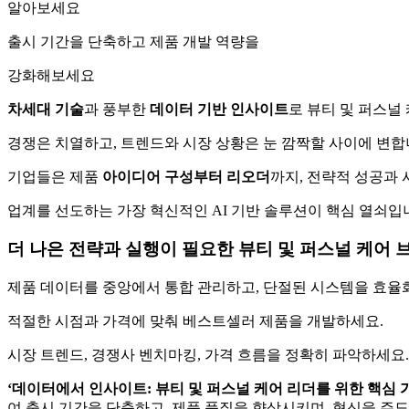
알아보세요
출시 기간을 단축하고 제품 개발 역량을
강화해보세요
차세대
기술
과 풍부한
데이터
기반
인사이트
로 뷰티 및 퍼스널
경쟁은 치열하고, 트렌드와 시장 상황은 눈 깜짝할 사이에 변합니
기업들은 제품
아이디어
구성부터
리오더
까지, 전략적 성공과
업계를 선도하는 가장 혁신적인 AI 기반 솔루션이 핵심 열쇠입
더 나은 전략과 실행이 필요한 뷰티 및 퍼스널 케어 
제품 데이터를 중앙에서 통합 관리하고, 단절된 시스템을 효율
적절한 시점과 가격에 맞춰 베스트셀러 제품을 개발하세요.
시장 트렌드, 경쟁사 벤치마킹, 가격 흐름을 정확히 파악하세요.
‘
데이터에서
인사이트
:
뷰티
및
퍼스널
케어
리더를
위한
핵심
여 출시 기간을 단축하고, 제품 품질을 향상시키며, 혁신을 주