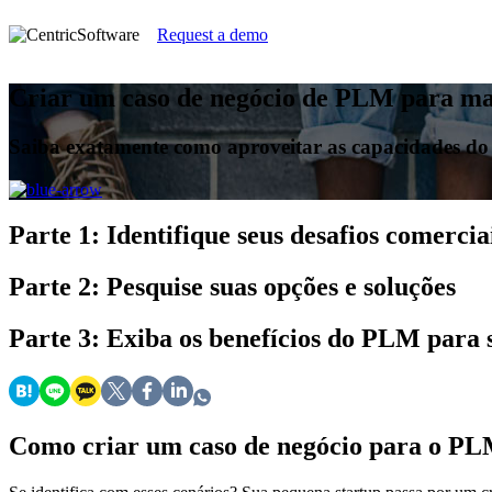
Request a demo
Criar um caso de negócio de PLM para ma
Saiba exatamente como aproveitar as capacidades d
Parte 1:
Identifique seus desafios comercia
Parte 2:
Pesquise suas opções e soluções
Parte 3:
Exiba os benefícios do PLM para
Como criar um caso de negócio para o PL