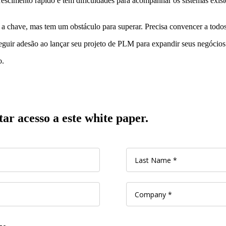
escimento rápido e tem dificuldades para acompanhar os sistemas existe
 a chave, mas tem um obstáculo para superar. Precisa convencer a tod
seguir adesão ao lançar seu projeto de PLM para expandir seus negóci
o.
ar acesso a este white paper.