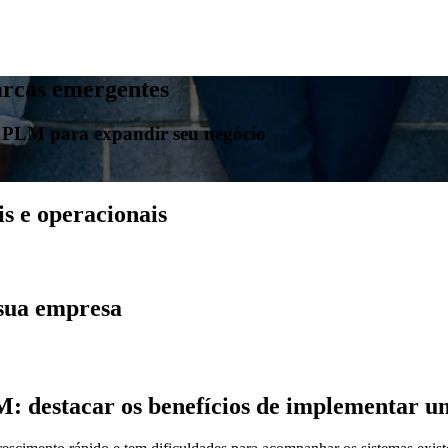
rcas emergentes
o PLM para expandir seu negócio
is e operacionais
 sua empresa
M: destacar os benefícios de implementar 