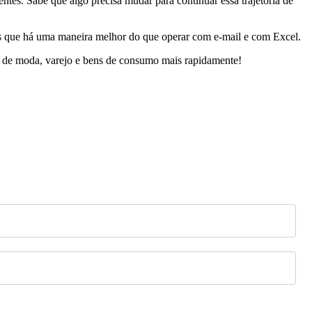
ntes. Sabe que algo precisa mudar para continuar essa trajetória de
os que há uma maneira melhor do que operar com e-mail e com Excel.
os de moda, varejo e bens de consumo mais rapidamente!