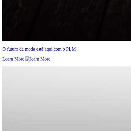
O futuro da moda está aqui com o PLM
Learn More