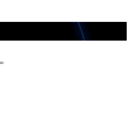
so
so