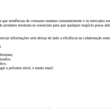
da que tendências de consumo mudam constantemente e os mercados torna
 produtos mostram-se essenciais para que qualquer negócio possa atin
nciar informações sem deixar de lado a eficiência na colaboração entr
:
desejam;
izados;
tico;
ngir o próximo nível, e muito mais!