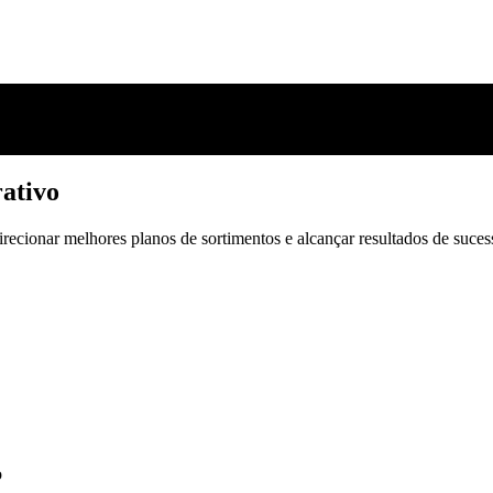
ativo
irecionar melhores planos de sortimentos e alcançar resultados de suces
ativo
irecionar melhores planos de sortimentos e alcançar resultados de suces
o