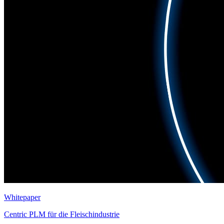
Whitepaper
Centric PLM für die Fleischindustrie