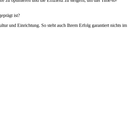
e zu optimieren und die Effizienz zu steigern, um das Time-to-
eprägt ist?
tur und Einrichtung. So steht auch Ihrem Erfolg garantiert nichts im