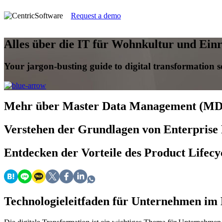
Request a demo
Alles über die IT für Wohnkultur und Ein
Your jargon-busting guide to digital transformation s
Mehr
über Master Data Management (M
Verstehen
der Grundlagen von Enterprise
Entdecken
der Vorteile des Product Life
Technologieleitfaden für Unternehmen im