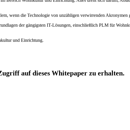
 im Bereich Wohnkultur und Einrichtung. Alles dreht sich darum, Abläuf
allem, wenn die Technologie von unzähligen verwirrenden Akronymen g
 Grundlagen der gängigsten IT-Lösungen, einschließlich PLM für Wohnkul
kultur und Einrichtung.
ugriff auf dieses Whitepaper zu erhalten.