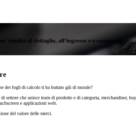
er vendita al dettaglio, all’ingrosso e e-commerce.
re
 dei fogli di calcolo ti ha buttato giù di morale?
 settore che unisce team di prodotto e di categoria, merchandiser, buyer
touchscreen e applicazioni web.
zione del valore delle merci.