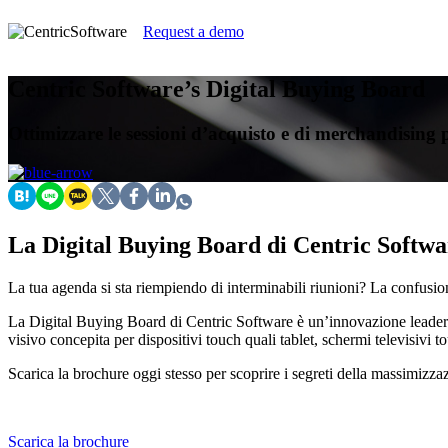
Request a demo
Centric Software’s Digital Buying Board
Ottimizzare le sessioni d’acquisto e di merchandising p
La Digital Buying Board di Centric Softwa
La tua agenda si sta riempiendo di interminabili riunioni? La confusione
La Digital Buying Board di Centric Software è un’innovazione leader di
visivo concepita per dispositivi touch quali tablet, schermi televisivi 
Scarica la brochure oggi stesso per scoprire i segreti della massimizza
Scarica la brochure