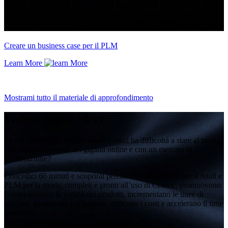
Creare un business case per il PLM
Learn More
Mostrami tutto il materiale di approfondimento
Vedere per credere
La tua azienda nel settore moda e retail ha difficoltà a stare al passo
con la proliferazione dei giganti online e con un mercato in
accelerazione?
Concedici 60 minuti e scoprirai perché i software PLM per il retail e
PLM per la moda, completi e pronti all’uso di Centric, promuovono
l’innovazione e la varietà dei prodotti, incrementano le linee di
prodotti, aumentano l’efficienza, riducono i costi e accelerano il time
to market.