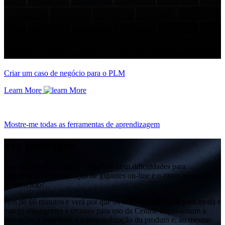
Criar um caso de negócio para o PLM
Learn More
Mostre-me todas as ferramentas de aprendizagem
Ver para crer
Sua empresa de moda e varejo está com dificuldades para
acompanhar a proliferação de gigantes on-line e o ritmo acelerado
do mercado?
Nos dê 60 minutos e verá por que os softwares de PLM para moda e
varejo abrangentes e prontos para uso da Centric impulsionam a
inovação, a variedade e a personalização do produto e, ao mesmo