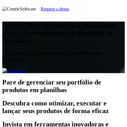
Request a demo
Está na Hora de uma Nova Abordagem
para o Gerenciamento de Portfólio de
Produtos?
Um Guia para Empresas de Eletrônicos de
Consumo
Pare
de gerenciar seu portfólio de
produtos em planilhas
Descubra
como otimizar, executar e
lançar seus produtos de forma eficaz
Invista
em ferramentas inovadoras e