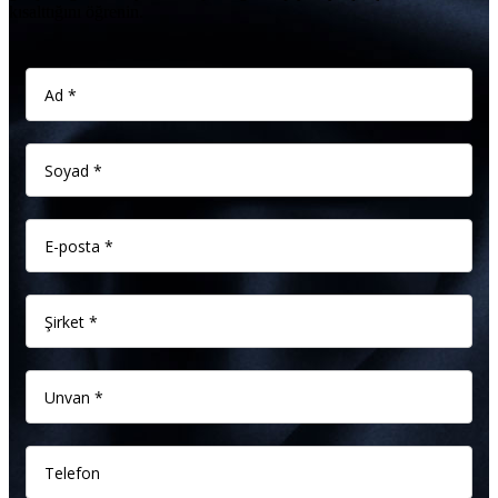
kısalttığını öğrenin.