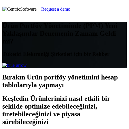
Request a demo
Ürün Portföy Yönetiminde (PPM) Yeni
Yaklaşımlar Denemenin Zamanı Geldi
mi?
Tüketici Elektroniği Şirketleri için bir Rehber
Bırakın
Ürün portföy yönetimini hesap
tablolarıyla yapmayı
Keşfedin
Ürünlerinizi nasıl etkili bir
şekilde optimize edebileceğinizi,
üretebileceğinizi ve piyasa
sürebileceğinizi