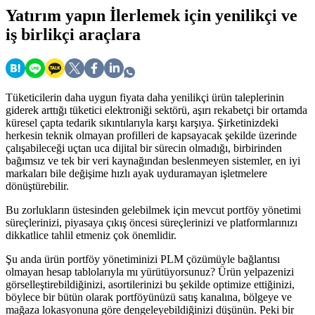
Yatırım yapın
İlerlemek için yenilikçi ve
iş birlikçi araçlara
Tüketicilerin daha uygun fiyata daha yenilikçi ürün taleplerinin
giderek arttığı tüketici elektroniği sektörü, aşırı rekabetçi bir ortamda
küresel çapta tedarik sıkıntılarıyla karşı karşıya. Şirketinizdeki
herkesin teknik olmayan profilleri de kapsayacak şekilde üzerinde
çalışabileceği uçtan uca dijital bir sürecin olmadığı, birbirinden
bağımsız ve tek bir veri kaynağından beslenmeyen sistemler, en iyi
markaları bile değişime hızlı ayak uyduramayan işletmelere
dönüştürebilir.
Bu zorlukların üstesinden gelebilmek için mevcut portföy yönetimi
süreçlerinizi, piyasaya çıkış öncesi süreçlerinizi ve platformlarınızı
dikkatlice tahlil etmeniz çok önemlidir.
Şu anda ürün portföy yönetiminizi PLM çözümüyle bağlantısı
olmayan hesap tablolarıyla mı yürütüyorsunuz? Ürün yelpazenizi
görselleştirebildiğinizi, asortilerinizi bu şekilde optimize ettiğinizi,
böylece bir bütün olarak portföyünüzü satış kanalına, bölgeye ve
mağaza lokasyonuna göre dengeleyebildiğinizi düşünün. Peki bir