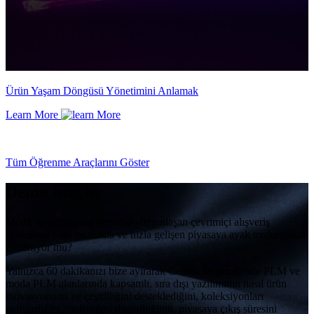
Ürün Yaşam Döngüsü Yönetimini Anlamak
Learn More
Tüm Öğrenme Araçlarını Göster
Demo isteyin
Moda ve perakende firmanız yaygınlaşan çevrimiçi alışveriş
devleriyle başa çıkmakta ve hızla gelişen piyasaya ayak uydurmakta
zorlanıyor mu?
Yalnızca 60 dakikanızı bize ayırarak Centric’in perakende PLM ve
moda PLM alanlarında kapsamlı, sıra dışı yazılımının nasıl ürün
inovasyonunu ve çeşitliliğini desteklediğini, koleksiyonları
geliştirdiğini, maliyetleri düşürdüğünü, piyasaya çıkış süresini